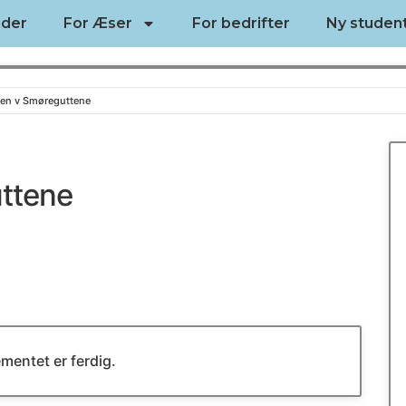
nder
For Æser
For bedrifter
Ny studen
sen v Smøreguttene
ttene
mentet er ferdig.