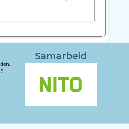
s
Samarbeid
iden,
l?